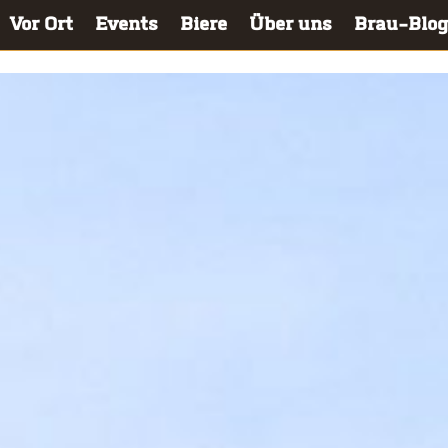
Vor Ort
Events
Bie­re
Über uns
Brau-Blog