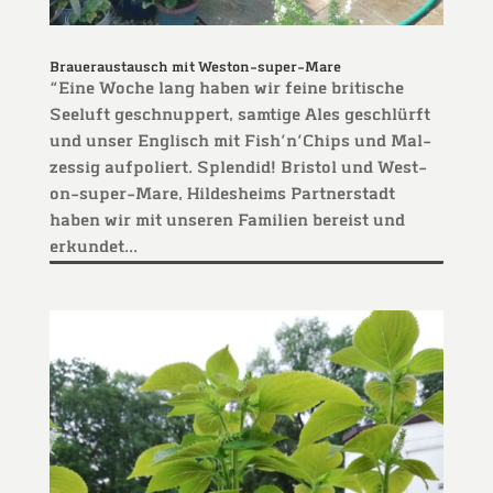
Brau­er­aus­tausch mit Weston-super-Mare
“Eine Woche lang haben wir fei­ne bri­ti­sche
See­luft geschnup­pert, sam­ti­ge Ales geschlürft
und unser Eng­lisch mit Fish’n’Chips und Mal­
zes­sig auf­po­liert. Sple­ndid! Bris­tol und Wes­t­
on-super-Mare, Hil­des­heims Part­ner­stadt
haben wir mit unse­ren Fami­li­en bereist und
erkundet…