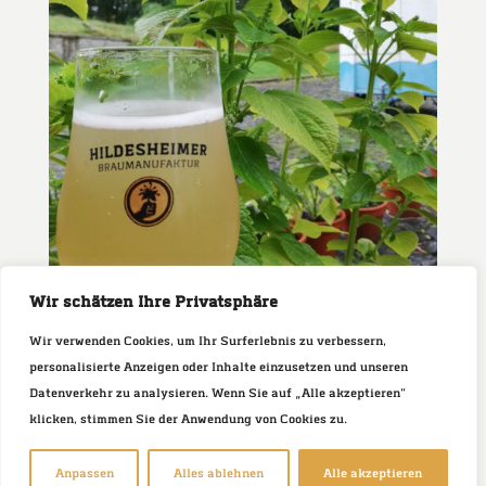
Wir schätzen Ihre Privatsphäre
Wir verwenden Cookies, um Ihr Surferlebnis zu verbessern,
personalisierte Anzeigen oder Inhalte einzusetzen und unseren
Shiso Eistee
Datenverkehr zu analysieren. Wenn Sie auf „Alle akzeptieren"
“Alko­hol­freie Erfri­schung?” In die­sem Jahr
klicken, stimmen Sie der Anwendung von Cookies zu.
haben wir in unse­rem Gar­ten vie­le
Shiso/Kkaenip Pflan­zen wach­sen. Bota­nisch
Anpassen
Alles ablehnen
Alle akzeptieren
Peri­l­la fru­te­s­cens var cris­pa ist ein sehr belieb­