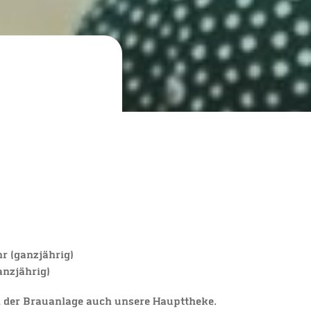
 (ganz­jäh­rig)
anz­jäh­rig)
der Brau­an­la­ge auch unse­re Haupt­the­ke.