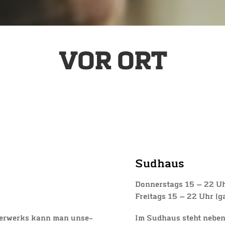
VOR ORT
Sud­haus
Don­ners­tags 15 — 22 Uhr
Frei­tags 15 — 22 Uhr
(g
­ser­werks kann man unse­
Im Sud­haus steht neben 