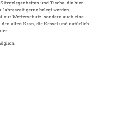
n
Sitz­ge­le­gen­hei­ten und Tische, die hier
en Jahr
eszeit ger­ne belegt wer­den.
ht nur Wet­ter­schutz, son­dern auch eine
 den alten Kran,
die Kes­sel und natür­lich
euer.
möglich.