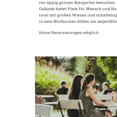
ren üppig grü­nen Bier­gar­ten
besu­chen. 
Gelän­de bie­tet Platz für Mensch und Na
Insel
mit gro­ßen Wie­sen und schat­ten­
re zwei Blut­bu­chen
bil
den ein
majes­tä­t
Kei­ne Reser­vie­run­gen möglich.