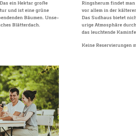
Das ein Hekt­ar gro­ße
Rings­her­um fin­det ma
tur und ist eine grü­ne
vor allem in der käl­te­r
spen­den­den Bäu­men.
Unse­
Das
Sud­haus bie­tet nic
i­sches Blätterdach.
uri­ge Atmo­sphä­re
durch
das leuch­ten­de Kaminf
Kei­ne Reser­vie­run­gen 