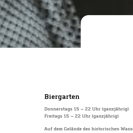
Bier­gar­ten
Don­ners­tags 15 — 22 Uhr (ganz­jäh­rig)
Frei­tags 15 — 22 Uhr
(ganz­jäh­rig)
Auf dem Gelän­de des his­to­ri­schen Was